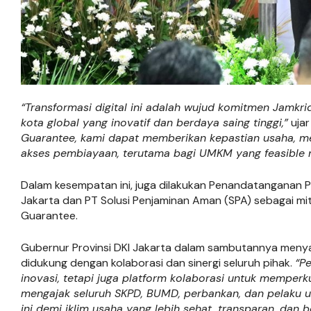
“Transformasi digital ini adalah wujud komitmen Jamkr
kota global yang inovatif dan berdaya saing tinggi,”
ujar
Guarantee, kami dapat memberikan kepastian usaha, 
akses pembiayaan, terutama bagi UMKM yang feasible
Dalam kesempatan ini, juga dilakukan Penandatanganan Pe
Jakarta dan PT Solusi Penjaminan Aman (SPA) sebagai mi
Guarantee.
Gubernur Provinsi DKI Jakarta dalam sambutannya menyamp
didukung dengan kolaborasi dan sinergi seluruh pihak.
“P
inovasi, tetapi juga platform kolaborasi untuk memperk
mengajak seluruh SKPD, BUMD, perbankan, dan pelaku
ini demi iklim usaha yang lebih sehat, transparan, dan b