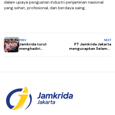
dalam upaya penguatan industri penjaminan nasional
yang sehat, profesional, dan berdaya saing.
PREV
NEXT
Jamkrida turut
PT Jamkrida Jakarta
menghadiri
mengucapkan Selamat
Pencanangan
Hari Raya Idul Adha 1447
Hari Ulang Tahun
H / 2026 M
ke-499 Kota
Jakarta sebagai
bentuk
dukungan
terhadap
semangat
pembangunan,
kolaborasi, dan
transformasi ibu
kota menuju
kota global yang
modern dan
berdaya saing.